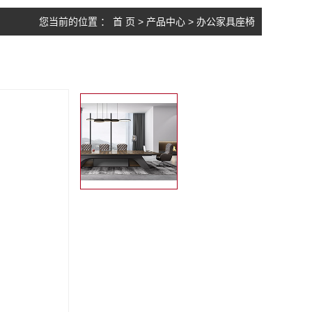
您当前的位置 ：
首 页
>
产品中心
>
办公家具座椅