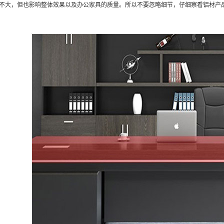
不大，但也影响整体效果以及办公家具的质量。所以不要忽略细节，仔细察看铝材产