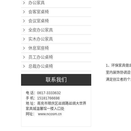
办公家具
会客室桌椅
会议室桌椅
全皮办公家具
实木办公家具
休息室座椅
员工办公桌椅
1、环保家具做
总裁办公桌椅
室内装饰协调适
联系我们
满足创立者的个
电 话：0817-3333632
手 机：15181766698
地 址：南充市顺庆区丝绸路丝绸大世界
家具城温馨馆一楼入口处
网址： www.ncosm.cn