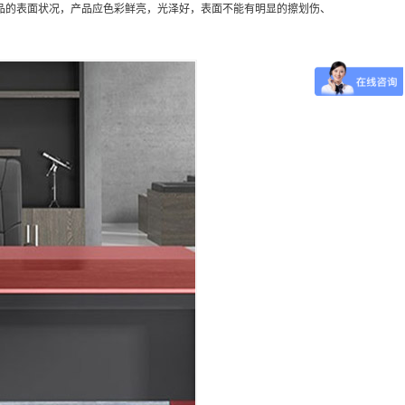
品的表面状况，产品应色彩鲜亮，光泽好，表面不能有明显的擦划伤、