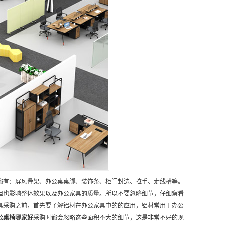
都有：屏风骨架、办公桌桌脚、装饰条、柜门封边、拉手、走线槽等。
但也影响整体效果以及办公家具的质量。所以不要忽略细节，仔细察看
具采购之前，首先要了解铝材在办公家具中的的应用，铝材常用于办公
公桌椅
哪家好
采购时都会忽略这些面积不大的细节，这是非常不好的现