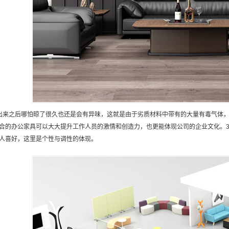
出来之后哪怕晾了很久也还是会有异味，这就是由于劣质材料中带有的大量有毒气体，
合的办公家具可以大大提升工作人员的激情和创造力，也更能体现公司的企业文化。
人喜好，这里是个性与调性的体现。