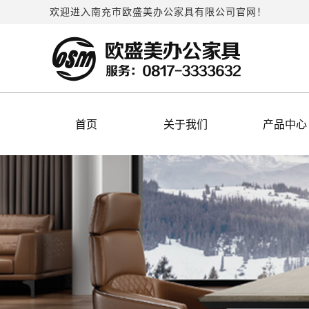
欢迎进入南充市欧盛美办公家具有限公司官网！
首页
关于我们
产品中心