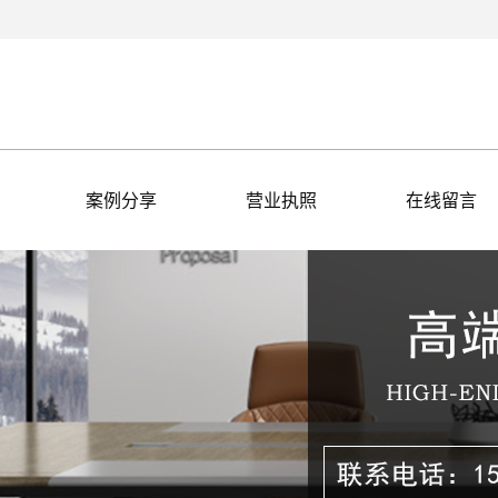
案例分享
营业执照
在线留言