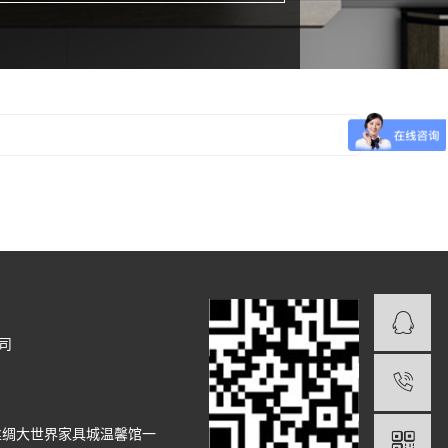
司
丝绸大世界家具城温馨馆一