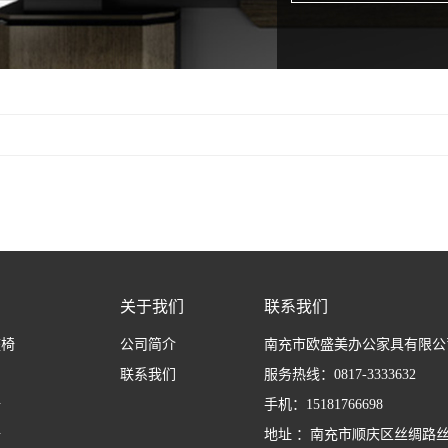
关于我们
联系我们
座椅
公司简介
南充市欧盛美办公家具有限公
联系我们
服务热线：0817-3333632
椅
手机：15181766698
椅
地址 ：南充市顺庆区丝绸路