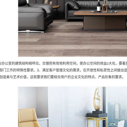
与办公室的建筑结构相呼应。合理而有效地利用空间，使办公空间的效益z大化，要着
部门工作的特殊性要求。3、满足客户管理文化的需求，在开放性和私密性之间做出适
创造美与艺术价值，这就要求我们要结合用户的企业文化的特点、产品形象的要求。