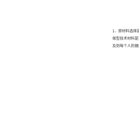
1、原材料选择
保型技术材料是
及到每个人的健