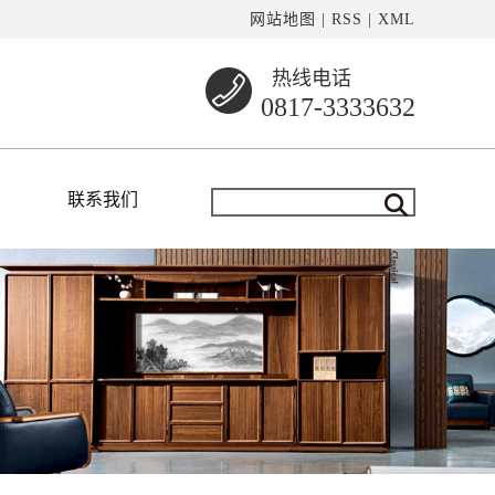
网站地图
|
RSS
|
XML
热线电话
0817-3333632
联系我们