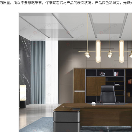
的质量。所以不要忽略细节，仔细察看铝材产品的表面状况，产品应色彩鲜亮，光泽