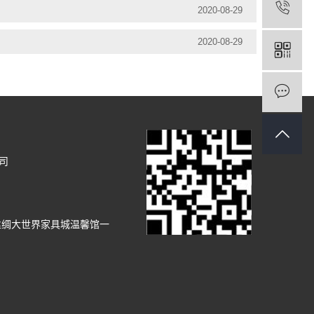
2020-08-29
2020-08-29
司
丝绸大世界家具城温馨馆一