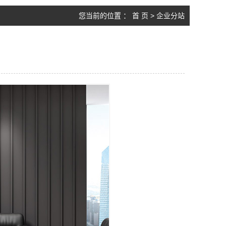
您当前的位置 ：
首 页
>
企业分站