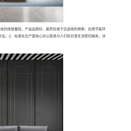
气体的排放量低，产品品质好，废弃后易于往返收利用等，应用节能环
安全。2、标准化生产是核心办公家具与人们的日常生活密切相关，涉