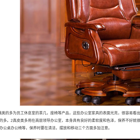
璃类的多为员工休息室的茶几，座椅等产品，这些办公室家具的表面光亮，很容易看
的多。2真皮类多用在高层领导办公室，本身具有良好的柔软度和色泽，保养不好就很
办公桌办公椅等，保养时要在清洁，摆放和移动三个方面多加注意。