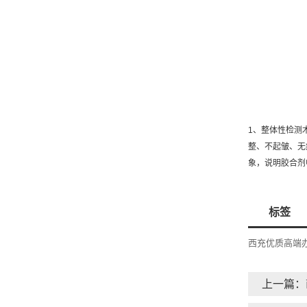
1、整体性检测
整、不起皱、无
象，说明胶合剂
标签
西充优质高端
上一篇：