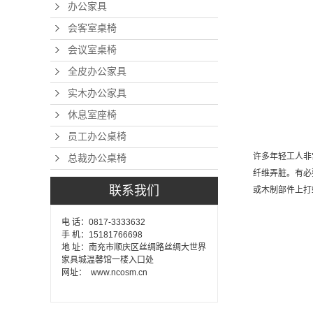
办公家具
会客室桌椅
会议室桌椅
全皮办公家具
实木办公家具
休息室座椅
员工办公桌椅
许多年轻工人非
总裁办公桌椅
纤维弄脏。有必
联系我们
或木制部件上打
电 话：0817-3333632
手 机：15181766698
地 址：南充市顺庆区丝绸路丝绸大世界
家具城温馨馆一楼入口处
网址： www.ncosm.cn