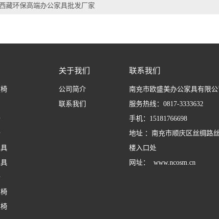
西藏环保高端办公家具批发厂家
关于我们
联系我们
座椅
公司简介
南充市欧盛美办公家具有限公
联系我们
服务热线：0817-3333632
椅
手机：15181766698
椅
地址 ：南充市顺庆区丝绸路
家具
楼入口处
家具
网址： www.ncosm.cn
椅
桌椅
桌椅