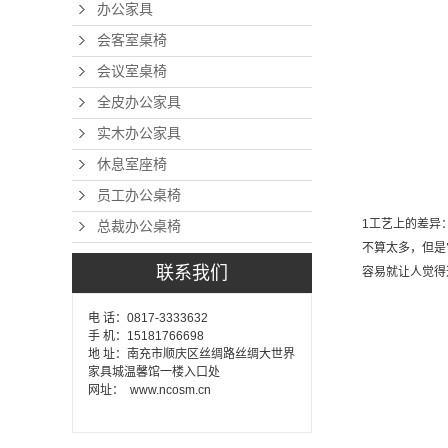
办公家具
会客室桌椅
会议室桌椅
全皮办公家具
实木办公家具
休息室座椅
员工办公桌椅
1工艺上的差异
总裁办公桌椅
不算太多，但是
联系我们
容易就让人觉得
电 话：0817-3333632
手 机：15181766698
地 址：南充市顺庆区丝绸路丝绸大世界
家具城温馨馆一楼入口处
网址： www.ncosm.cn