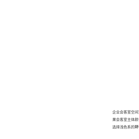
企业会客室空间
果会客室主体颜
选择浅色系的
环