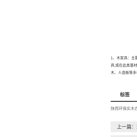
1、木家具：主
具;或在此类基
木、人造板等多
标签
陕西环保实木
上一篇：