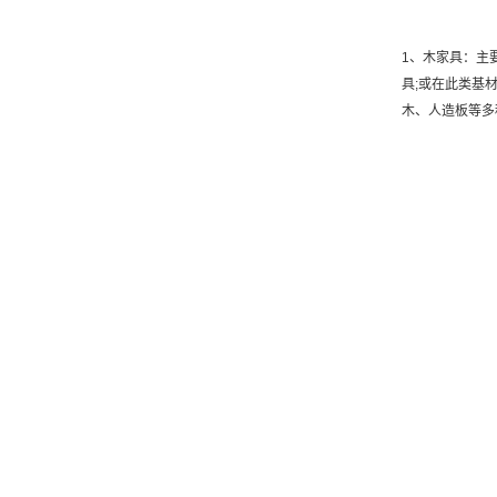
1、木家具：主
具;或在此类基
木、人造板等多