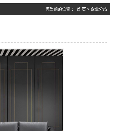
您当前的位置 ：
首 页
>
企业分站