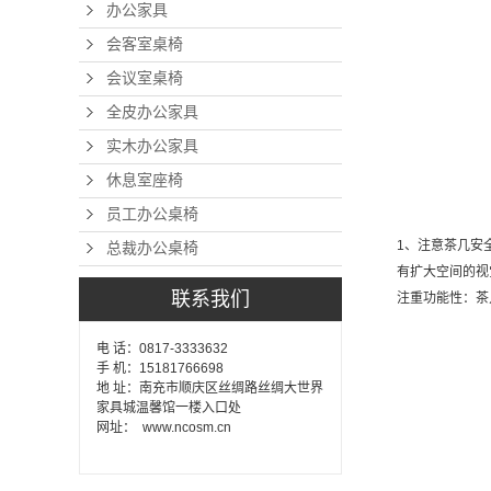
办公家具
会客室桌椅
会议室桌椅
全皮办公家具
实木办公家具
休息室座椅
员工办公桌椅
1、注意茶几安
总裁办公桌椅
有扩大空间的视
联系我们
注重功能性：茶
电 话：0817-3333632
手 机：15181766698
地 址：南充市顺庆区丝绸路丝绸大世界
家具城温馨馆一楼入口处
网址： www.ncosm.cn