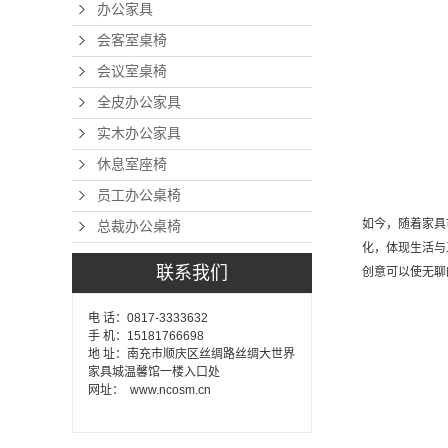
办公家具
会客室桌椅
会议室桌椅
全皮办公家具
实木办公家具
休息室座椅
员工办公桌椅
如今，随着家具
总裁办公桌椅
化，体现生活与
联系我们
创意可以使无聊
电 话：0817-3333632
手 机：15181766698
地 址：南充市顺庆区丝绸路丝绸大世界
家具城温馨馆一楼入口处
网址： www.ncosm.cn