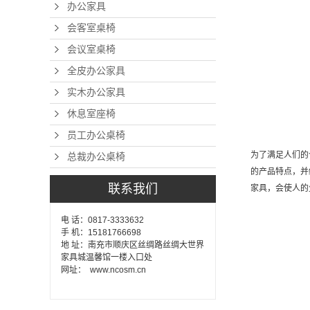
办公家具
会客室桌椅
会议室桌椅
全皮办公家具
实木办公家具
休息室座椅
员工办公桌椅
为了满足人们的
总裁办公桌椅
的产品特点，并
联系我们
家具，会使人的
电 话：0817-3333632
手 机：15181766698
地 址：南充市顺庆区丝绸路丝绸大世界
家具城温馨馆一楼入口处
网址： www.ncosm.cn