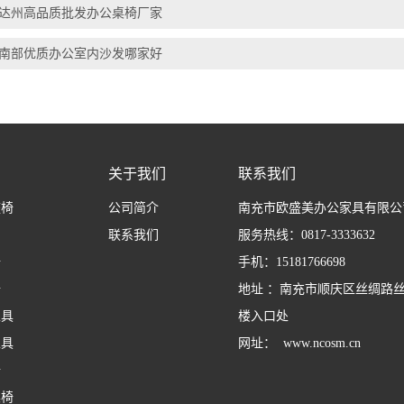
达州高品质批发办公桌椅厂家
南部优质办公室内沙发哪家好
关于我们
联系我们
座椅
公司简介
南充市欧盛美办公家具有限公
联系我们
服务热线：0817-3333632
椅
手机：15181766698
椅
地址 ：南充市顺庆区丝绸路
家具
楼入口处
家具
网址： www.ncosm.cn
椅
桌椅