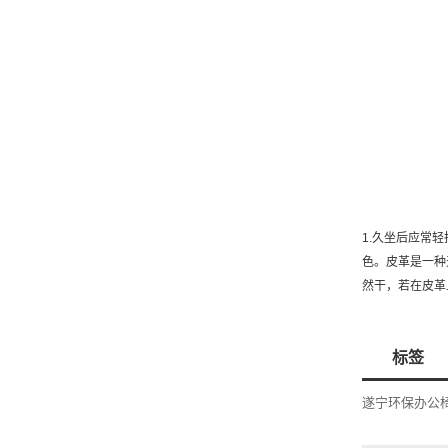
1.久坐后应常
色。皮革是一种
然干，若在皮革
标签
遂宁环保办公