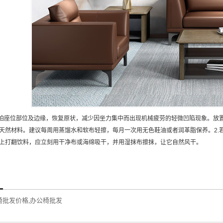
轻拍座位部位及边缘，恢复原状，减少因坐力集中而出现机械疲劳的轻微凹陷现象。放
天然材料。建议每周用蒸馏水和软布轻擦，每月一次用无色鞋油或者润革脂保养。2.
上打翻饮料，应立刻用干净布或海绵吸干，并用湿抹布擦抹，让它自然风干。
椅批发价格
办公椅批发
,