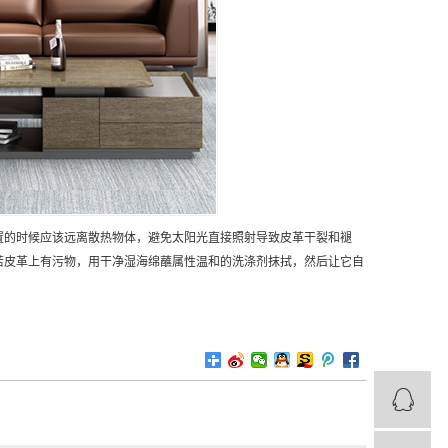
置的时候应该远离散热物体，避免太阳光直接照射导致皮革干裂和褪
若皮革上有污物，用干净湿海绵蘸属性温和的洗涤剂抹拭，然后让它自