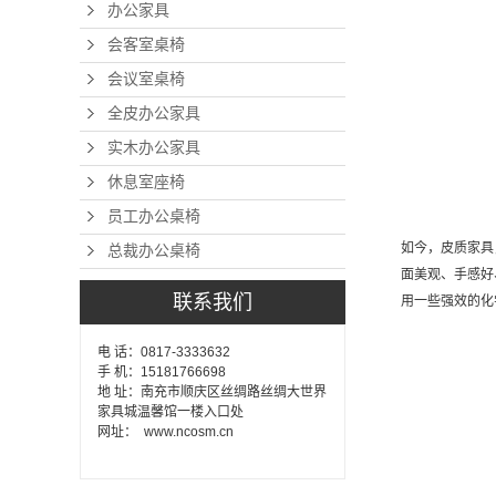
办公家具
会客室桌椅
会议室桌椅
全皮办公家具
实木办公家具
休息室座椅
员工办公桌椅
如今，皮质家具
总裁办公桌椅
面美观、手感好
联系我们
用一些强效的化
电 话：0817-3333632
手 机：15181766698
地 址：南充市顺庆区丝绸路丝绸大世界
家具城温馨馆一楼入口处
网址： www.ncosm.cn